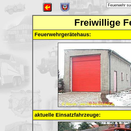
Freiwillige 
Feuerwehrgerätehaus:
aktuelle Einsatzfahrzeuge: