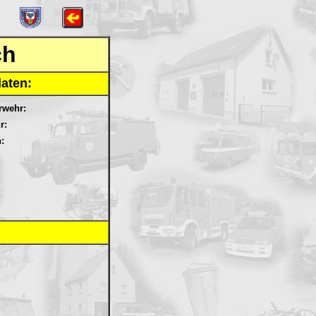
ch
aten:
rwehr:
r:
: