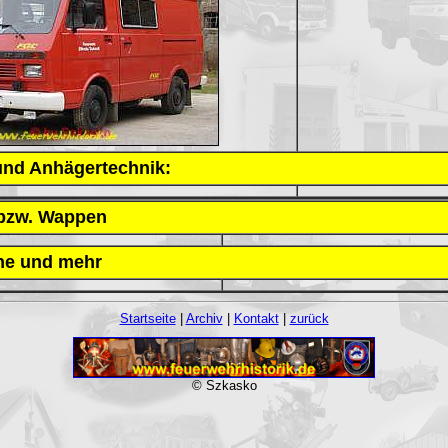
 und Anhägertechnik:
bzw. Wappen
ne und mehr
Startseite
|
Archiv
|
Kontakt
|
zurück
© Szkasko