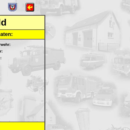
ld
aten:
rwehr:
r:
: