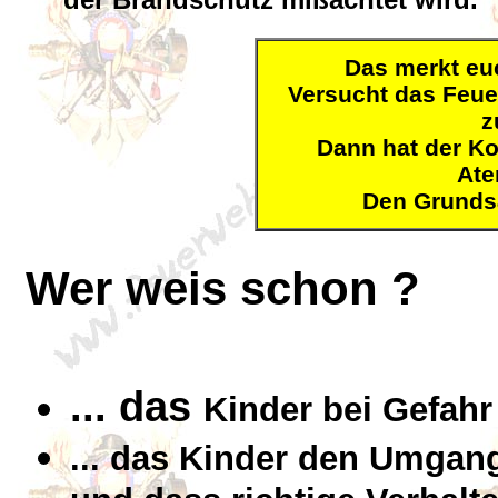
Das merkt euc
Versucht das Feue
z
Dann hat der Ko
Ate
Den Grundsa
Wer weis schon ?
... das
Kinder bei Gefahr 
... das Kinder den Umgan