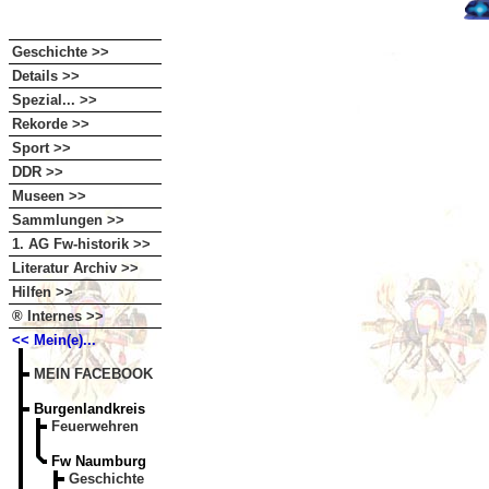
Geschichte >>
Details >>
Spezial... >>
Rekorde >>
Sport >>
DDR >>
Museen >>
Sammlungen >>
1. AG Fw-historik >>
Literatur Archiv >>
Hilfen >>
® Internes >>
<< Mein(e)...
MEIN FACEBOOK
Burgenlandkreis
Feuerwehren
Fw Naumburg
Geschichte