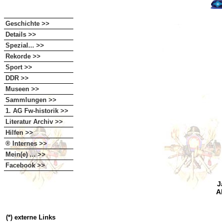
Geschichte >>
Details >>
Spezial... >>
Rekorde >>
Sport >>
DDR >>
Museen >>
Sammlungen >>
1. AG Fw-historik >>
Literatur Archiv >>
Hilfen >>
® Internes >>
Mein(e) ... >>
Facebook >>
J
A
(*) externe Links